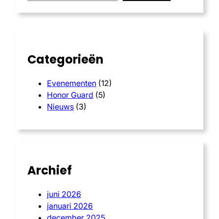
r
c
h
Categorieën
Evenementen
(12)
Honor Guard
(5)
Nieuws
(3)
Archief
juni 2026
januari 2026
december 2025