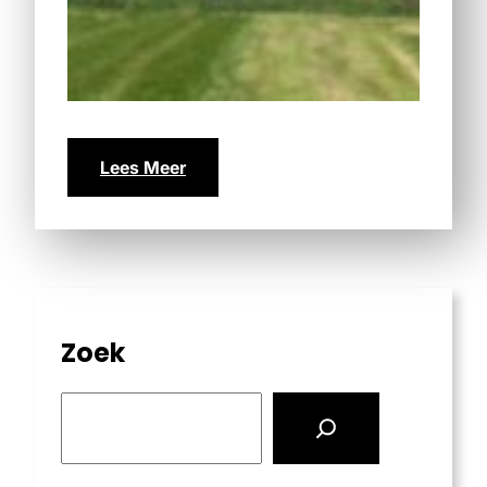
Lees Meer
Zoek
S
e
a
r