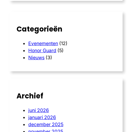
c
h
Categorieën
Evenementen
(12)
Honor Guard
(5)
Nieuws
(3)
Archief
juni 2026
januari 2026
december 2025
november 2025